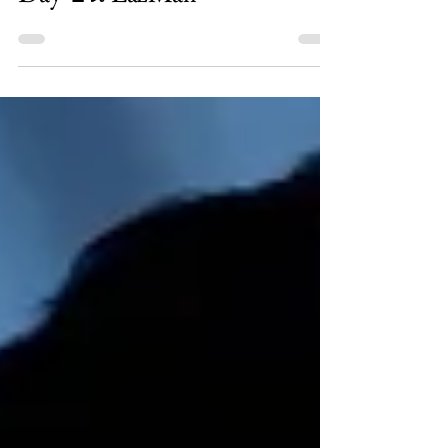
Day บน LazMall