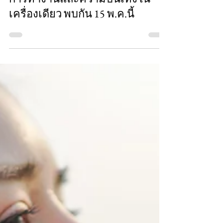
เตรียมเปิดตัว! HONOR Pad X9a
แท็บเล็ตใหม่ จอใหญ่ 11.5 นิ้ว
รองรับปากกาอัจฉริยะ จัดเต็มทั้ง
การทำงานและความบันเทิงใน
เครื่องเดียว พบกัน 15 พ.ค.นี้