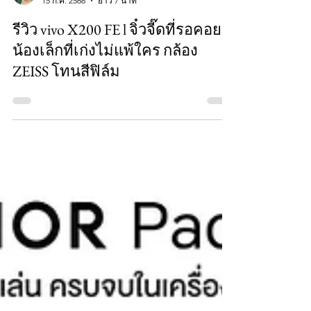
แอดมินแก้ว
15 ก.ค. 2568
ยาว 7 นาที
รีวิว vivo X200 FE l จิ๋วจี๊ดที่รอคอย
น้องเล็กที่เก่งไม่แพ้ใคร กล้อง
ZEISS โทนสีฟิล์ม