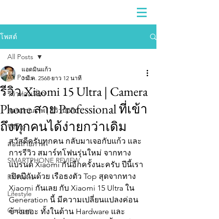
โพสต์
All Posts
แอดมินแก้ว
All Posts
3 มี.ค. 2568
ยาว 12 นาที
รีวิว Xiaomi 15 Ultra | Camera
รีวิวท่องเที่ยว
Phone สาย Professional ที่เข้า
สอนถ่ายภาพ | รีวิวมือถือ
ถึงทุกคนได้ง่ายกว่าเดิม
วีดีโอ
สวัสดีครับทุกคน กลับมาเจอกับแก้ว และ
สอนถ่ายภาพ
การรีวิว สมาร์ทโฟนรุ่นใหม่ จากทาง
SMARTPHONE REVIEW
แบรนด์ Xiaomi กันอีกครั้งนะครับ ปีนี้เรา
เปิดปีกันด้วย เรือธงตัว Top สุดจากทาง 
PR News
Xiaomi กันเลย กับ Xiaomi 15 Ultra ใน 
Lifestyle
Generation นี้ มีความเปลี่ยนแปลงค่อน
Gadget
ข้างเยอะ ทั้งในด้าน Hardware และ 