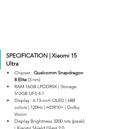
SPECIFICATION | Xiaomi 15 
Ultra
Chipset : 
Qualcomm Snapdragon 
8 Elite 
(3 nm)
RAM 16GB LPDDR5X | Storage 
512GB UFS 4.1
Display : 6.73-inch OLED | 68B 
colors | 120Hz | HDR10+ | 
Dolby 
Vision
Display Brightness 
3200 nits (peak) 
| 
Xiaomi Shield Glass 2.0