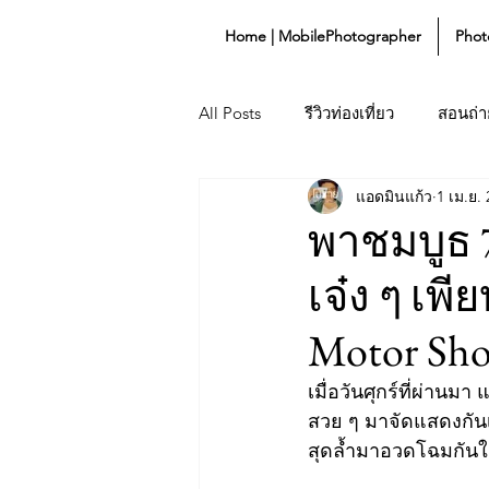
Home | MobilePhotographer
Phot
All Posts
รีวิวท่องเที่ยว
สอนถ่าย
แอดมินแก้ว
1 เม.ย.
Lifestyle
Gadget
พาชมบูธ 
เจ๋ง ๆ เพี
Motor Show
เมื่อวันศุกร์ที่ผ่า
สวย ๆ มาจัดแสดงกันเ
สุดล้ำมาอวดโฉมกันในง