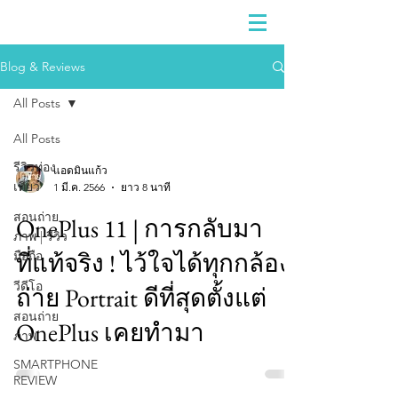
Blog & Reviews
All Posts
All Posts
รีวิวท่อง
แอดมินแก้ว
เที่ยว
1 มี.ค. 2566
ยาว 8 นาที
สอนถ่าย
OnePlus 11 | การกลับมา
ภาพ | รีวิว
ที่แท้จริง ! ไว้ใจได้ทุกกล้อง
มือถือ
วีดีโอ
ถ่าย Portrait ดีที่สุดตั้งแต่
สอนถ่าย
OnePlus เคยทำมา
ภาพ
SMARTPHONE
REVIEW