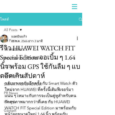
โพสต์
All Posts
แอดมินแก้ว
All Posts
25 ก.ค. 2566
ยาว 3 นาที
รีวิว HUAWEI WATCH FIT
รีวิวท่องเที่ยว
Special Edition จอเบิ้ม ๆ 1.64
สอนถ่ายภาพ | รีวิวมือถือ
นิ้ว พร้อม GPS ใช้กันลืม ๆ แบ
วีดีโอ
ตอึดเกินสัปดาห์
สอนถ่ายภาพ
กลับมาเจอกันอีกครั้ง กับ Smart Watch ตัว
SMARTPHONE REVIEW
ใหม่จาก HUAWEI ที่ครั้งนี้เติมฟีเจอร์มา
PR News
แน่น ๆ เหมาะกับการจะเป็นคู่หูสำหรับคน
Lifestyle
รักสุขภาพมากกว่าที่เคย กับ HUAWEI 
WATCH FIT Special Edition มาพร้อมกับ
Gadget
หน้าจอขนาดใหญ่ 1.64 นิ้ว พร้อมกับ