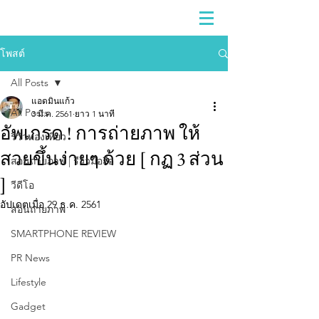
โพสต์
All Posts
แอดมินแก้ว
All Posts
3 มี.ค. 2561
ยาว 1 นาที
อัพเกรด ! การถ่ายภาพ ให้
รีวิวท่องเที่ยว
สวยขึ้นง่ายๆ ด้วย [ กฏ 3 ส่วน
สอนถ่ายภาพ | รีวิวมือถือ
]
วีดีโอ
อัปเดตเมื่อ
29 ธ.ค. 2561
สอนถ่ายภาพ
SMARTPHONE REVIEW
PR News
Lifestyle
Gadget