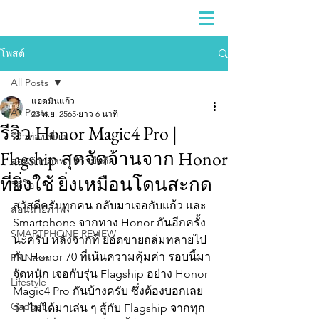
โพสต์
All Posts
แอดมินแก้ว
All Posts
23 พ.ย. 2565
ยาว 6 นาที
รีวิว Honor Magic4 Pro |
รีวิวท่องเที่ยว
Flagship สุดจัดจ้านจาก Honor
สอนถ่ายภาพ | รีวิวมือถือ
ที่ยิ่งใช้ ยิ่งเหมือนโดนสะกด
วีดีโอ
สวัสดีครับทุกคน กลับมาเจอกับแก้ว และ 
สอนถ่ายภาพ
Smartphone จากทาง Honor กันอีกครั้ง
SMARTPHONE REVIEW
นะครับ หลังจากที่ ยอดขายถล่มทลายไป
กับ Honor 70 ที่เน้นความคุ้มค่า รอบนี้มา
PR News
จัดหนัก เจอกับรุ่น Flagship อย่าง Honor 
Lifestyle
Magic4 Pro กันบ้างครับ ซึ่งต้องบอกเลย
Gadget
ว่า ไม่ได้มาเล่น ๆ สู้กับ Flagship จากทุก