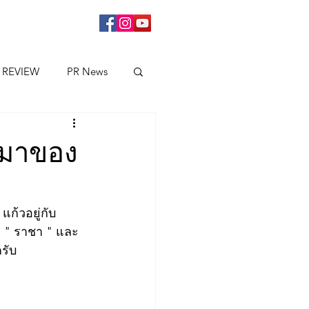
 REVIEW
PR News
ับมาของ
แก้วอยู่กับ 
า " ราชา " และ 
รับ