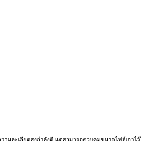
่ความละเอียดสูงกำลังดี แต่สามารถควบคุมขนาดไฟล์เอาไว้ให