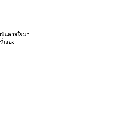
รงบันดาลใจมา 
นั่นเอง