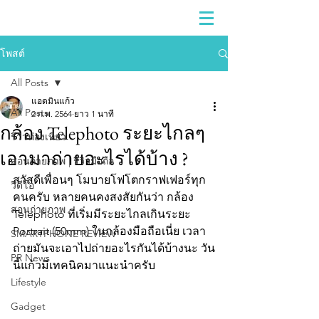
โพสต์
All Posts
แอดมินแก้ว
All Posts
2 ก.พ. 2564
ยาว 1 นาที
กล้อง Telephoto ระยะไกลๆ
รีวิวท่องเที่ยว
เอามาถ่ายอะไรได้บ้าง ?
สอนถ่ายภาพ | รีวิวมือถือ
สวัสดีเพื่อนๆ โมบายโฟโตกราฟเฟอร์ทุก
วีดีโอ
คนครับ หลายคนคงสงสัยกันว่า กล้อง 
สอนถ่ายภาพ
Telephoto ที่เริ่มมีระยะไกลเกินระยะ 
Portrait (50mm) ในกล้องมือถือเนี่ย เวลา
SMARTPHONE REVIEW
ถ่ายมันจะเอาไปถ่ายอะไรกันได้บ้างนะ วัน
PR News
นี้แก้วมีเทคนิคมาแนะนำครับ
Lifestyle
Gadget