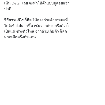
เห็น Detail เลย จะทำให้ตัวแบบดูลอยกว่า
ปกติ
วิธีการแก้ไขก็คือ
 ให้ลองถ่ายด้วยระยะที่
ใกล้เข้าไปมากขึ้น เช่นจากถ่าย ครึ่งตัว ก็
เป็นแค่ ช่วงหัวไหล่ จากถ่ายเต็มตัว ก็ลด
มาเหลือครึ่งตัวแทน