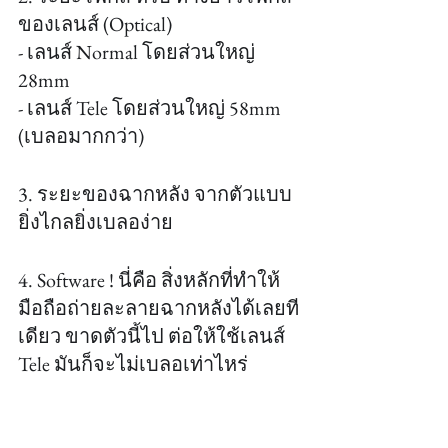
ของเลนส์ (Optical)
- เลนส์ Normal โดยส่วนใหญ่ 
28mm
- เลนส์ Tele โดยส่วนใหญ่ 58mm 
(เบลอมากกว่า)
3. ระยะของฉากหลัง จากตัวแบบ 
ยิ่งไกลยิ่งเบลอง่าย
4. Software ! นี่คือ สิ่งหลักที่ทำให้
มือถือถ่ายละลายฉากหลังได้เลยที
เดียว ขาดตัวนี้ไป ต่อให้ใช้เลนส์ 
Tele มันก็จะไม่เบลอเท่าไหร่