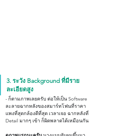
3. ระวัง Background ที่มีราย
ละเอียดสูง
- ก็ตามภาพเลยครับ ต่อให้เป็น Software 
ละลายฉากหลังของสมาร์ทโฟนที่ราคา
แพงที่สุดกล้องดีที่สุด เวลาเจอ ฉากหลังที่ 
Detail มากๆ เข้า ก็ผิดพลาดได้เหมือนกัน
ดูภาพแรกนะครับ 
นางแบบจับผมขึ้นมา 