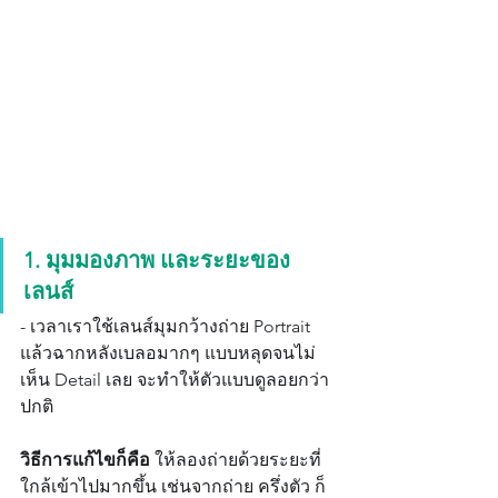
1. มุมมองภาพ และระยะของ
เลนส์
- เวลาเราใช้เลนส์มุมกว้างถ่าย Portrait 
แล้วฉากหลังเบลอมากๆ แบบหลุดจนไม่
เห็น Detail เลย จะทำให้ตัวแบบดูลอยกว่า
ปกติ
วิธีการแก้ไขก็คือ
 ให้ลองถ่ายด้วยระยะที่
ใกล้เข้าไปมากขึ้น เช่นจากถ่าย ครึ่งตัว ก็