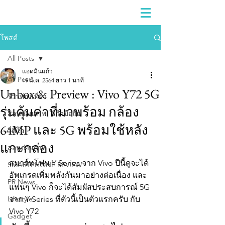
โพสต์
All Posts
แอดมินแก้ว
All Posts
19 มี.ค. 2564
ยาว 1 นาที
Unbox & Preview : Vivo Y72 5G
รีวิวท่องเที่ยว
รุ่นคุ้มค่าที่มาพร้อม กล้อง
สอนถ่ายภาพ | รีวิวมือถือ
64MP และ 5G พร้อมใช้หลัง
วีดีโอ
แกะกล่อง
สอนถ่ายภาพ
สมาร์ทโฟน Y Series จาก Vivo ปีนี้ดูจะได้
SMARTPHONE REVIEW
อัพเกรดเพิ่มพลังกันมาอย่างต่อเนื่อง และ
PR News
แฟนๆ Vivo ก็จะได้สัมผัสประสบการณ์ 5G 
Lifestyle
จาก Y Series ที่ตัวนี้เป็นตัวแรกครับ กับ 
Vivo Y72 
Gadget