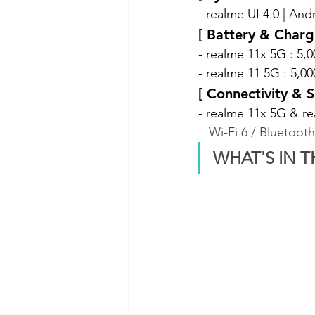
- realme UI 4.0 | Andr
[ Battery & Charg
- realme 11x 5G : 5,
- realme 11 5G : 5,0
[ Connectivity & S
- realme 11x 5G & re
   Wi-Fi 6 / Blueto
WHAT'S IN 