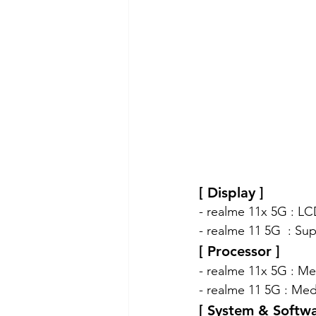
[ Display ]
- realme 11x 5G : LCD
- realme 11 5G  : Su
[ Processor ]
- realme 11x 5G : 
- realme 11 5G : M
[ System & Softwa