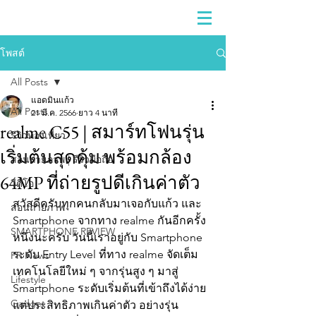
โพสต์
All Posts
แอดมินแก้ว
All Posts
21 มี.ค. 2566
ยาว 4 นาที
realme C55 | สมาร์ทโฟนรุ่น
รีวิวท่องเที่ยว
เริ่มต้นสุดคุ้ม พร้อมกล้อง
สอนถ่ายภาพ | รีวิวมือถือ
64MP ที่ถ่ายรูปดีเกินค่าตัว
วีดีโอ
สวัสดีครับทุกคนกลับมาเจอกับแก้ว และ 
สอนถ่ายภาพ
Smartphone จากทาง realme กันอีกครั้ง
SMARTPHONE REVIEW
หนึ่งนะครับ วันนี้เราอยู่กับ Smartphone 
ระดับ Entry Level ที่ทาง realme จัดเต็ม
PR News
เทคโนโลยีใหม่ ๆ จากรุ่นสูง ๆ มาสู่ 
Lifestyle
Smartphone ระดับเริ่มต้นที่เข้าถึงได้ง่าย 
Gadget
แต่ประสิทธิภาพเกินค่าตัว อย่างรุ่น 