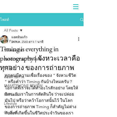
โพสต์
All Posts
แอดมินแก้ว
All Posts
24 ก.ค. 2565
ยาว 1 นาที
Timing is everything in
รีวิวท่องเที่ยว
photography | จังหวะเวลาคือ
สอนถ่ายภาพ | รีวิวมือถือ
ทุกอย่าง ของการถ่ายภาพ
วีดีโอ
ทุกคนมีความเชื่อเรื่องของ " จังหวะชีวิต 
สอนถ่ายภาพ
" หรือคำว่า Timing กันบ้างไหมครับ ? 
SMARTPHONE REVIEW
โอกาสที่เราจะได้ทำอะไรสักอย่าง โดยให้
อิสระกับเราในการตัดสินใจ ว่าจะปล่อย
PR News
มันไป หรือว่าคว้าโอกาสนั้นไว้ ในโลก
Lifestyle
ของการถ่ายภาพ Timing ก็สำคัญไม่ต่าง
Gadget
กับสิ่งที่เกิดขึ้นในชีวิตประจำวันของเรา