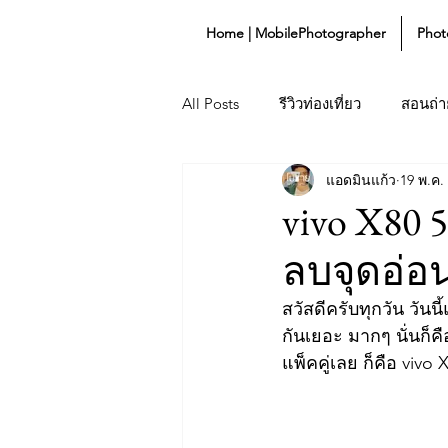
Home | MobilePhotographer
Phot
All Posts
รีวิวท่องเที่ยว
สอนถ่าย
แอดมินแก้ว
19 พ.ค.
Lifestyle
Gadget
vivo X80 5
ลบจุดอ่อน
สวัสดีครับทุกวัน วัน
กันเยอะ มากๆ นั่นก็คื
แพ็คคู่เลย ก็คือ vi