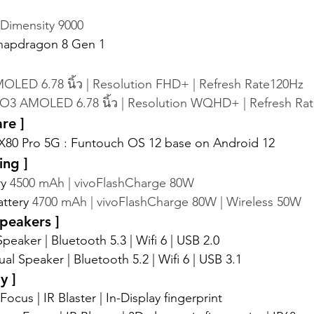
Dimensity 9000
 Snapdragon 8 Gen 1
OLED 6.78 นิ้ว | Resolution FHD+ | Refresh Rate120Hz
O3 AMOLED 6.78 นิ้ว | Resolution WQHD+ | Refresh Ra
re ]
o X80 Pro 5G : Funtouch OS 12 base on Android 12
ing ]
y 
4500 mAh | vivoFlashCharge 80W
attery 
4700 mAh | vivoFlashCharge 80W | Wireless 50W
Speakers ]
Speaker | Bluetooth 5.3 | Wifi 6 | USB 2.0
ual Speaker | Bluetooth 5.2 | Wifi 6 | USB 3.1
y ]
Focus | IR Blaster | In-Display fingerprint