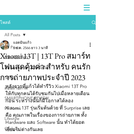
โพสต์
All Posts
แอดมินแก้ว
All Posts
5 ธ.ค. 2566
ยาว 3 นาที
Xiaomi 13T | 13T Pro สมาร์ท
รีวิวท่องเที่ยว
โฟนสุดคุ้มค่า สำหรับ คนรัก
สอนถ่ายภาพ | รีวิวมือถือ
การถ่ายภาพประจำปี 2023
วีดีโอ
หลังจากที่แก้วได้ทำรีวิว Xiaomi 13T Pro 
สอนถ่ายภาพ
ให้กับทุกคนได้รับชมกันไปเมื่อหลายเดือน
SMARTPHONE REVIEW
ก่อน ระหว่างนั้นก็มีโอกาสได้ลอง 
Xiaomi 13T รุ่นเริ่มต้นด้วย ที่ Surprise เลย
PR News
คือ คุณภาพในเรื่องของการถ่ายภาพ ทั้ง 
Lifestyle
Hardware และ Software นั้น ทำได้ยอด
Gadget
เยี่ยมไม่ต่างกันเลย