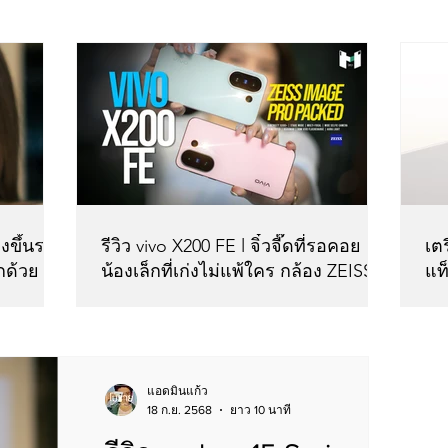
่งขึ้นรอบ
รีวิว vivo X200 FE l จิ๋วจี๊ดที่รอคอย
เต
กด้วย AI
น้องเล็กที่เก่งไม่แพ้ใคร กล้อง ZEISS
แท
โทนสีฟิล์ม
ปา
แล
15 
แอดมินแก้ว
18 ก.ย. 2568
ยาว 10 นาที