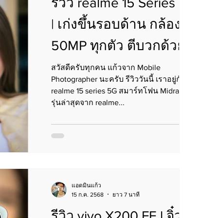
รีวิว realme 15 Series 5G
| เก่งขึ้นรอบด้าน กล้อง
50MP ทุกตัว ตีบวกด้วย AI
Genie สุดล้ำ
สวัสดีครับทุกคน แก้วจาก Mobile
Photographer นะครับ รีวิววันนี้ เราอยู่กับ
realme 15 series 5G สมาร์ทโฟน Midrange
รุ่นล่าสุดจาก realme...
แอดมินแก้ว
15 ก.ค. 2568
ยาว 7 นาที
รีวิว vivo X200 FE l จิ๋วจี๊ด