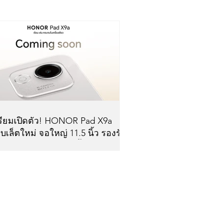
รียมเปิดตัว! HONOR Pad X9a
็บเล็ตใหม่ จอใหญ่ 11.5 นิ้ว รองรับ
กกาอัจฉริยะ จัดเต็มทั้งการทำงาน
ะความบันเทิงในเครื่องเดียว พบกัน
พ.ค.นี้