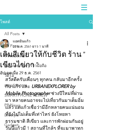
โพสต์
All Posts
แอดมินแก้ว
All Posts
23 ม.ค. 2561
ยาว 1 นาที
เติมสีเขียวให้กับชีวิต ร้าน "
รีวิวท่องเที่ยว
เขียวไข่กา "
สอนถ่ายภาพ | รีวิวมือถือ
อัปเดตเมื่อ
29 ธ.ค. 2561
วีดีโอ
สวัสดีครับเพื่อนๆ ทุกคน กลับมาอีกครั้ง
สอนถ่ายภาพ
กับ แก้ว และ 
URBANEXPLORER by 
Mobile Photographer 
ช่วงปีใหม่ที่ผ่าน
SMARTPHONE REVIEW
มา หลายคนอาจจะไปเที่ยวกันมาเต็มอิ่ม
PR News
แล้ว แต่แก้วเชื่อว่ามีอีกหลายคนแน่นอน 
ที่ยังไปไม่เต็มที่เท่าไหร่ ยังโหยหา 
Lifestyle
ธรรมชาติ สีเขียว และการพักผ่อนกันอยู่ 
Gadget
วันนี้แก้วมี 1 สถานที่ใกล้ๆ ที่จะมาพาทุก