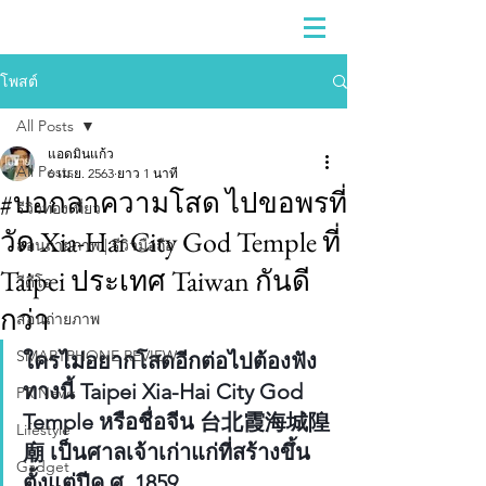
โพสต์
All Posts
แอดมินแก้ว
All Posts
6 เม.ย. 2563
ยาว 1 นาที
#บอกลาความโสด ไปขอพรที่
รีวิวท่องเที่ยว
วัด Xia-Hai City God Temple ที่
สอนถ่ายภาพ | รีวิวมือถือ
Taipei ประเทศ Taiwan กันดี
วีดีโอ
กว่า
สอนถ่ายภาพ
SMARTPHONE REVIEW
ใครไม่อยากโสดอีกต่อไปต้องฟัง
ทางนี้ Taipei Xia-Hai City God 
PR News
Temple หรือชื่อจีน 台北霞海城隍
Lifestyle
廟 เป็นศาลเจ้าเก่าแก่ที่สร้างขึ้น
Gadget
ตั้งแต่ปีค.ศ. 1859