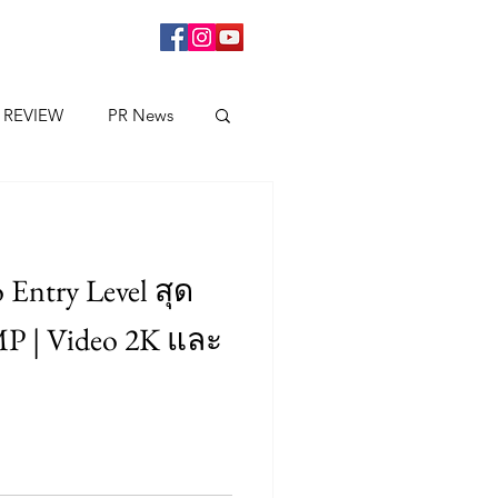
 REVIEW
PR News
 Entry Level สุด
MP | Video 2K และ